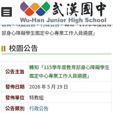
跳
至
選
主
首頁
>
校園公告
>
行政公告
>
轉知「115學年度教育
單
要
部身心障礙學生鑑定中心專業工作人員遴選」
內
校園公告
容
區
轉知「115學年度教育部身心障礙學生
公告主旨
鑑定中心專業工作人員遴選」
發佈日期
2026 年 5 月 19 日
發佈單位
特教組
公告類別
行政公告