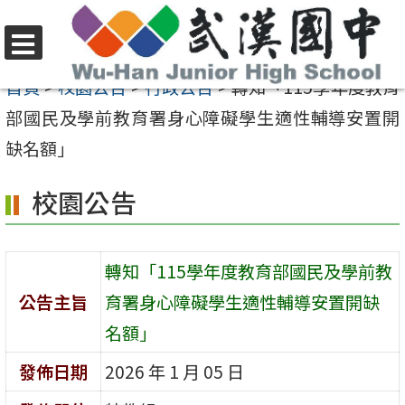
跳
至
選
主
首頁
>
校園公告
>
行政公告
>
轉知「115學年度教育
單
要
部國民及學前教育署身心障礙學生適性輔導安置開
內
缺名額」
容
校園公告
區
轉知「115學年度教育部國民及學前教
公告主旨
育署身心障礙學生適性輔導安置開缺
名額」
發佈日期
2026 年 1 月 05 日