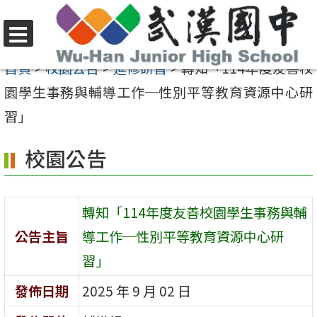
跳
至
選
主
首頁
>
校園公告
>
進修研習
>
轉知「114年度友善校
單
要
園學生事務與輔導工作─性別平等教育資源中心研
內
習」
容
校園公告
區
轉知「114年度友善校園學生事務與輔
公告主旨
導工作─性別平等教育資源中心研
習」
發佈日期
2025 年 9 月 02 日