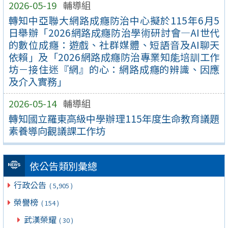
2026-05-19
輔導組
轉知中亞聯大網路成癮防治中心擬於115年6月5
日舉辦「2026網路成癮防治學術研討會—AI世代
的數位成癮：遊戲、社群媒體、短語音及AI聊天
依賴」及「2026網路成癮防治專業知能培訓工作
坊－接住迷『網』的心：網路成癮的辨識、因應
及介入實務」
2026-05-14
輔導組
轉知國立羅東高級中學辦理115年度生命教育議題
素養導向觀議課工作坊
依公告類別彙總
行政公告
( 5,905 )
榮譽榜
( 154 )
武漢榮耀
( 30 )