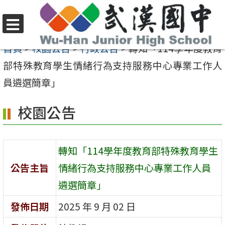
跳
至
選
主
首頁
>
校園公告
>
行政公告
>
轉知「114學年度教育
單
要
部特殊教育學生情緒行為支持服務中心專業工作人
內
員遴選簡章」
容
校園公告
區
轉知「114學年度教育部特殊教育學生
公告主旨
情緒行為支持服務中心專業工作人員
遴選簡章」
發佈日期
2025 年 9 月 02 日