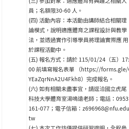
(三) 參加對象：適應體育有興趣之相關人
員；名額限30-60 人。
(四) 活動內容：本活動由講師結合相關理
論模式，說明適應體育之課程設計與教學
法，並透過實作引導學員將理論實際應 用
於課程活動中。
(五) 報名方式：請於 115/01/24（五）17
00 前填寫報名表單 （https://forms.gle/
YEaZqrNnA2U4Fkh8）完成報名。
(六) 如有相關未盡事宜，請逕洽國立虎尾
科技大學體育室湯鳴遠老師；電話：0953
161-077；電子信箱：z696968@nfu.edu
tw
(七) 本次工作坊僅提供研習證明，全程參