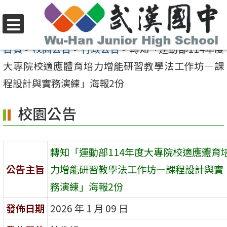
跳
至
選
主
首頁
>
校園公告
>
行政公告
>
轉知「運動部114年度
單
要
大專院校適應體育培力增能研習教學法工作坊—課
內
程設計與實務演練」海報2份
容
校園公告
區
轉知「運動部114年度大專院校適應體育
公告主旨
力增能研習教學法工作坊—課程設計與實
務演練」海報2份
發佈日期
2026 年 1 月 09 日