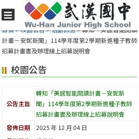
跳
至
選
主
首頁
>
校園公告
>
活動訊息
>
轉知「美感智能閱讀
單
要
計畫－安妮新聞」114學年度第2學期新進種子教師
內
招募計畫書及辦理線上招募說明會
容
校園公告
區
轉知「美感智能閱讀計畫－安妮新
公告主旨
聞」114學年度第2學期新進種子教師
招募計畫書及辦理線上招募說明會
發佈日期
2025 年 12 月 04 日