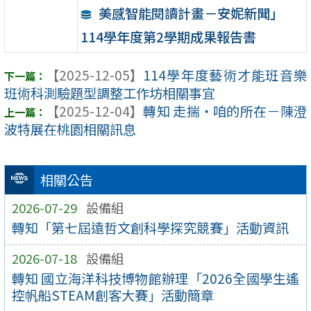
美感智能閱讀計畫－安妮新聞」
114學年度第2學期成果報告書
【2025-12-05】
114學年度藝術才能班音樂
班術科測驗題型調整工作坊相關事宜
【2025-12-04】
轉知 走揣・咱的所在－陳澄
波特展在桃園相關訊息
相關公告
2026-07-29
設備組
轉知「第七屆遠哲文創科學探究競賽」活動資訊
2026-07-18
設備組
轉知 國立海洋科技博物館辦理「2026全國學生遙
控帆船STEAM創客大賽」活動簡章