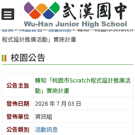
跳
至
選
主
首頁
>
校園公告
>
活動訊息
>
轉知「桃園市Scratch
單
要
程式設計推廣活動」實施計畫
內
校園公告
容
區
轉知「桃園市Scratch程式設計推廣活
公告主旨
動」實施計畫
發佈日期
2026 年 7 月 03 日
發佈單位
資訊組
公告類別
活動訊息