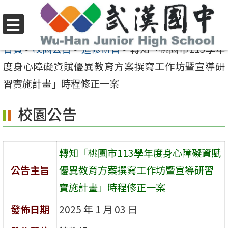
跳
至
選
主
首頁
>
校園公告
>
進修研習
>
轉知「桃園市113學年
單
要
度身心障礙資賦優異教育方案撰寫工作坊暨宣導研
內
習實施計畫」時程修正一案
容
校園公告
區
轉知「桃園市113學年度身心障礙資賦
公告主旨
優異教育方案撰寫工作坊暨宣導研習
實施計畫」時程修正一案
發佈日期
2025 年 1 月 03 日