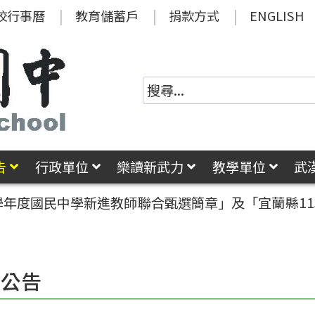
校行事曆
教育儲蓄戶
捐款方式
ENGLISH
告
行政單位
樂讀新武力
教學單位
武
3學年度國民中學新進教師聯合甄選簡章」及「宜蘭縣1
園公告