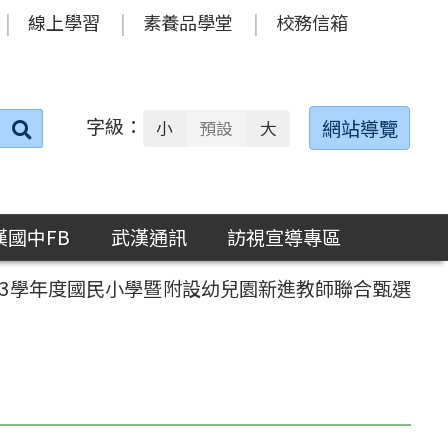
線上學習
素養品學堂
校務信箱
字級：
送出
網站導覽
小
預設
大
搜
尋：
漢國中FB
武漢通訊
訪視宣導專區
13學年度國民小學暨附設幼兒園新進教師聯合甄選