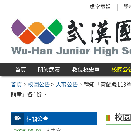
跳
處室電話
學
至
主
要
內
容
區
首頁
關於武漢
數位校史室
校園公
首頁
>
校園公告
>
人事公告
>
轉知「宜蘭縣11
簡章」各1份。
校
相關公告
2026-08-07
人事室