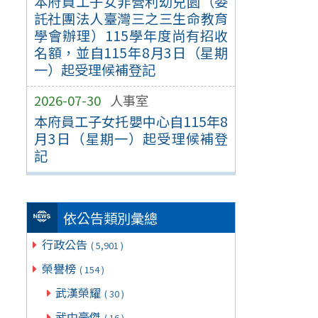
本府員工子女非營利幼兒園（委
託社團法人臺灣三之三生命教育
學會辦理）115學年度尚有招收
名額，並自115年8月3日（星期
一）起受理候補登記
2026-07-30
人事室
本府員工子女托嬰中心自115年8
月3日（星期一）起受理候補登
記
依公告類別彙總
行政公告
( 5,901 )
榮譽榜
( 154 )
武漢榮耀
( 30 )
武中豪傑
( 16 )