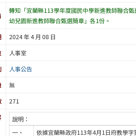
轉知「宜蘭縣113學年度國民中學新進教師聯合甄
旨
幼兒園新進教師聯合甄選簡章」各1份。
期
2024 年 4 月 08 日
位
人事室
別
人事公告
級
無
數
271
容
說明：
一、
依據宜蘭縣政府113年4月1日府教學字第1