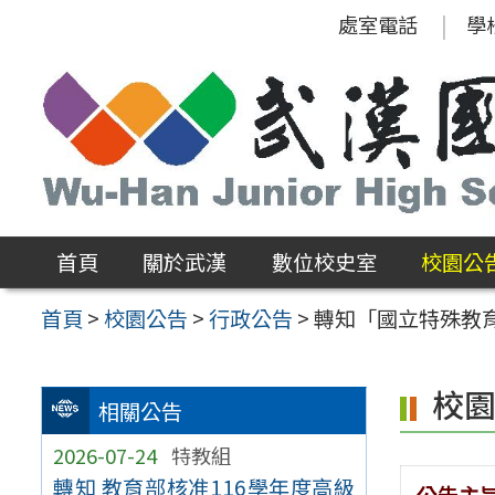
跳
處室電話
學
至
主
要
內
容
區
首頁
關於武漢
數位校史室
校園公
首頁
>
校園公告
>
行政公告
>
轉知「國立特殊教
校
相關公告
2026-07-24
特教組
轉知 教育部核准116學年度高級
公告主