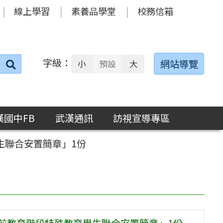
線上學習
素養品學堂
校務信箱
字級：
送出
網站導覽
小
預設
大
搜
尋：
漢國中FB
武漢通訊
訪視宣導專區
生聯合安置簡章」1份
學前教育階段特殊教育學生聯合安置簡章」1份