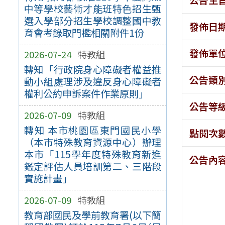
中等學校藝術才能班特色招生甄
選入學部分招生學校調整國中教
發佈日
育會考錄取門檻相關附件1份
發佈單
2026-07-24
特教組
轉知「行政院身心障礙者權益推
公告類
動小組處理涉及違反身心障礙者
權利公約申訴案件作業原則」
公告等
2026-07-09
特教組
轉知 本市桃園區東門國民小學
點閱次
（本市特殊教育資源中心）辦理
本市「115學年度特殊教育新進
公告內
鑑定評估人員培訓第二、三階段
實施計畫」
2026-07-09
特教組
教育部國民及學前教育署(以下簡