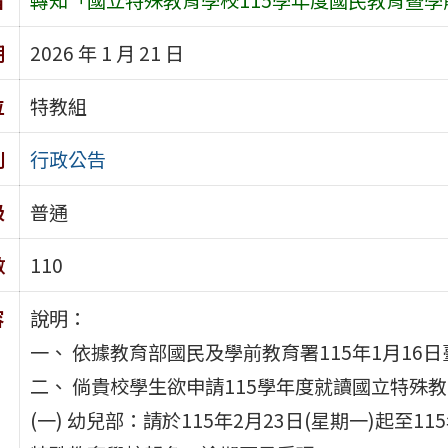
期
2026 年 1 月 21 日
位
特教組
別
行政公告
級
普通
數
110
容
說明：
一、 依據教育部國民及學前教育署115年1月16日臺
二、 倘貴校學生欲申請115學年度就讀國立特殊
(一) 幼兒部：請於115年2月23日(星期一)起至1