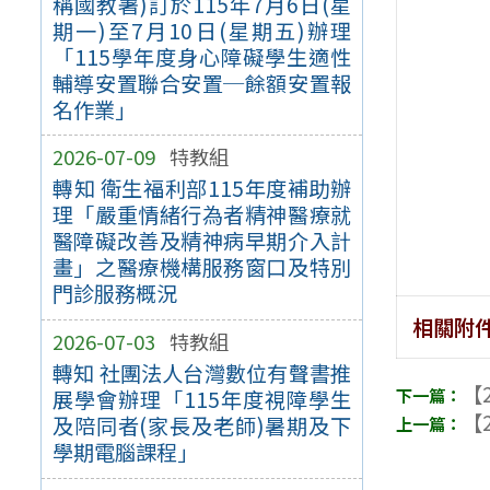
稱國教署)訂於115年7月6日(星
期一)至7月10日(星期五)辦理
「115學年度身心障礙學生適性
輔導安置聯合安置─餘額安置報
名作業」
2026-07-09
特教組
轉知 衛生福利部115年度補助辦
理「嚴重情緒行為者精神醫療就
醫障礙改善及精神病早期介入計
畫」之醫療機構服務窗口及特別
門診服務概況
相關附
2026-07-03
特教組
轉知 社團法人台灣數位有聲書推
【2
展學會辦理「115年度視障學生
【2
及陪同者(家長及老師)暑期及下
學期電腦課程」