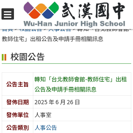
跳
至
選
主
首頁
>
校園公告
>
人事公告
>
轉知「台北教師會館-
單
要
教師住宅」出租公告及申請手冊相關訊息
內
校園公告
容
區
轉知「台北教師會館-教師住宅」出租
公告主旨
公告及申請手冊相關訊息
發佈日期
2025 年 6 月 26 日
發佈單位
人事室
公告類別
人事公告