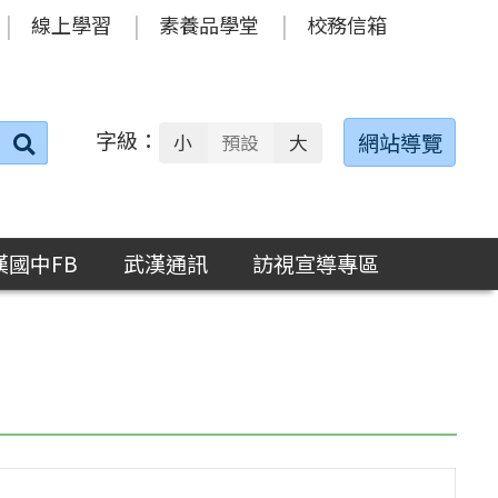
線上學習
素養品學堂
校務信箱
字級：
送出
網站導覽
小
預設
大
搜
尋：
漢國中FB
武漢通訊
訪視宣導專區