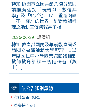
轉知 桃園市立圖書館八德分館閱
讀推廣活動「玩轉AI，數位共
學」及「她／他／TA：重新閱讀
『不一樣』的世界」針對教師辦
理之活動宣傳海報電子檔
2026-06-29
設備組
轉知 教育部國民及學前教育署委
請國立臺灣師範大學辦理「115
年度國民中小學圖書館閱讀推動
教師教育訓練—初階研習（線
上）」
依公告類別彙總
行政公告
( 5,901 )
榮譽榜
( 154 )