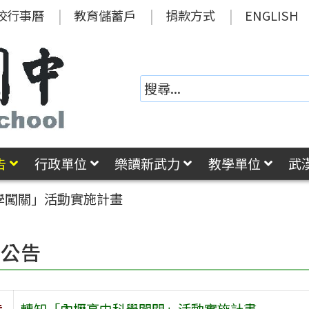
校行事曆
教育儲蓄戶
捐款方式
ENGLISH
告
行政單位
樂讀新武力
教學單位
武
學闖關」活動實施計畫
園公告
旨
轉知「內壢高中科學闖關」活動實施計畫