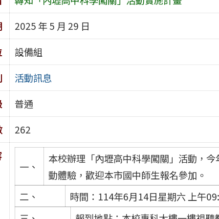
期
2025 年 5 月 29 日
位
設備組
別
活動訊息
級
普通
數
262
容
本校辦理「內壢高中科學闖關」活動，今
一、
動體驗，歡迎本市國中師生報名參加。
二、
時間：114年6月14日星期六 上午09:10
三、
報到地點：本校專科大樓一樓視聽