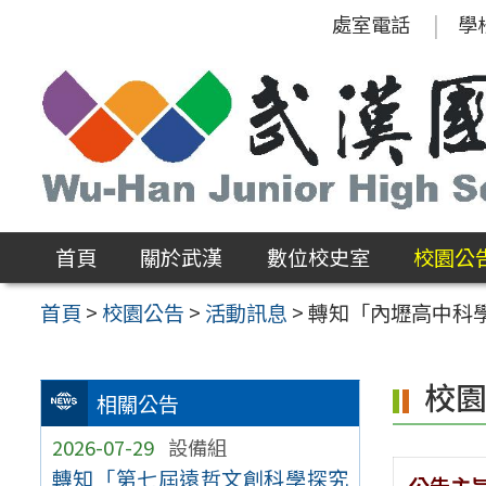
跳
處室電話
學
至
主
要
內
容
區
首頁
關於武漢
數位校史室
校園公
首頁
>
校園公告
>
活動訊息
>
轉知「內壢高中科
校
相關公告
2026-07-29
設備組
轉知「第七屆遠哲文創科學探究
公告主