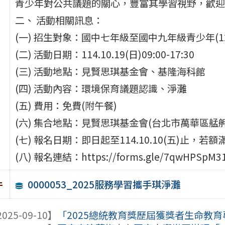
青少年對公共議題的關心，豐富其學習視野，歡迎
二、 活動相關訊息：
(一) 招生對象：國中七年級至國中九年級青少年(12
(二) 活動日期：114.10.19(日)09:00-17:30
(三) 活動地點：見賢思琪基金會、基隆海科館
(四) 活動內容：環境保育議題認識、淨灘
(五) 費用：免費(附午餐)
(六) 集合地點：見賢思琪基金會(台北市萬華區艋舺
(七) 報名日期：即日起至114.10.10(五)止，若
(八) 報名連結：https://forms.gle/7qwHPSpM31f
0000053_2025服務學習攜手琪淨灘
件
025-09-10】
「2025總統教育獎歷屆獲獎者生命教育專