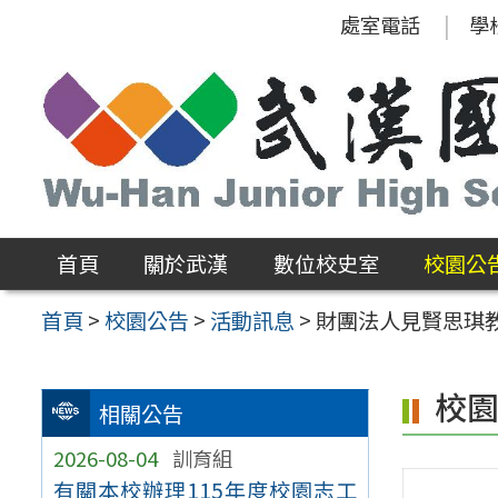
跳
處室電話
學
至
主
要
內
容
區
首頁
關於武漢
數位校史室
校園公
首頁
>
校園公告
>
活動訊息
>
財團法人見賢思琪
校
相關公告
2026-08-04
訓育組
有關本校辦理115年度校園志工