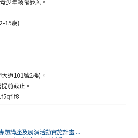
青少年踴躍參與。
-15歲)
大道101號2樓)。
額滿提前截止。
5qfif8
題講座及展演活動實施計畫 ...