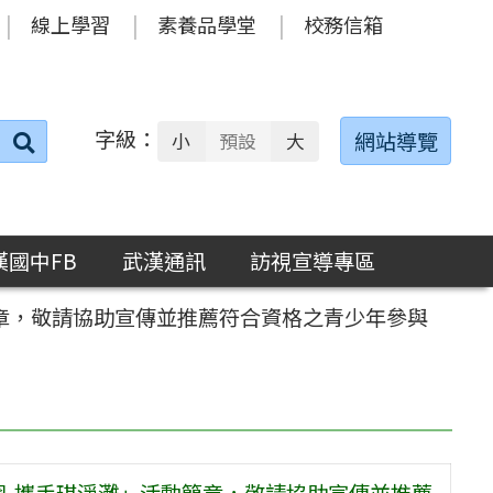
線上學習
素養品學堂
校務信箱
字級：
送出
網站導覽
小
預設
大
搜
尋：
漢國中FB
武漢通訊
訪視宣導專區
簡章，敬請協助宣傳並推薦符合資格之青少年參與
習-攜手琪淨灘」活動簡章，敬請協助宣傳並推薦