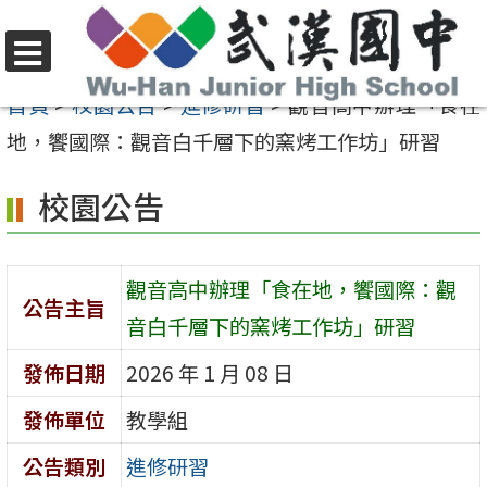
跳
至
選
主
首頁
>
校園公告
>
進修研習
>
觀音高中辦理「食在
單
要
地，饗國際：觀音白千層下的窯烤工作坊」研習
內
校園公告
容
區
觀音高中辦理「食在地，饗國際：觀
公告主旨
音白千層下的窯烤工作坊」研習
發佈日期
2026 年 1 月 08 日
發佈單位
教學組
公告類別
進修研習