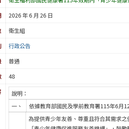
期
2026 年 6 月 26 日
位
衛生組
別
行政公告
級
普通
數
48
容
說明：
一、
依據教育部國民及學前教育署115年6月12
為提供青少年友善、尊重且符合其需求之
「青少年健康促進服務友善機構」，鼓勵