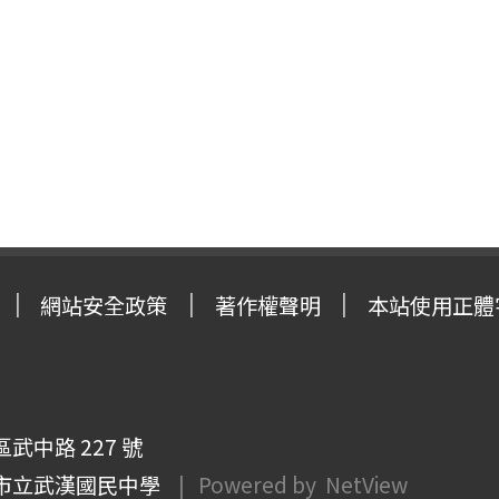
網站安全政策
著作權聲明
本站使用正體
武中路 227 號
市立武漢國民中學
| Powered by
NetView