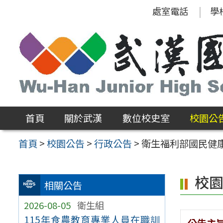
跳
處室電話
學
至
主
要
內
容
區
首頁
關於武漢
數位校史室
校園公
首頁
>
校園公告
>
行政公告
>
衛生福利部國民健
校
相關公告
2026-08-05
衛生組
115年食農教育專業人員在職訓
公告主