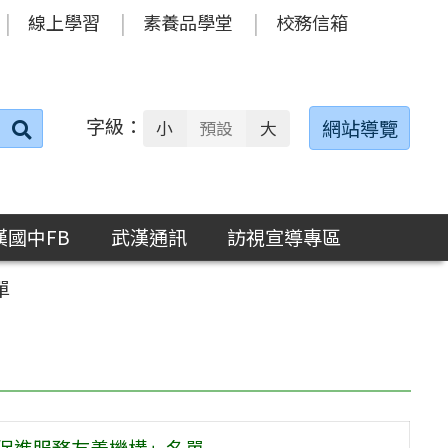
線上學習
素養品學堂
校務信箱
字級：
送出
網站導覽
小
預設
大
搜
尋：
漢國中FB
武漢通訊
訪視宣導專區
單
康促進服務友善機構」名單