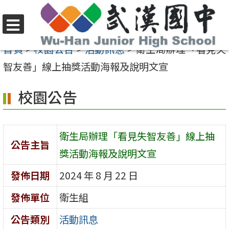
跳
至
選
主
首頁
>
校園公告
>
活動訊息
>
衛生局辦理「看見失
單
要
智友善」線上抽獎活動海報及說明文宣
內
校園公告
容
區
衛生局辦理「看見失智友善」線上抽
公告主旨
獎活動海報及說明文宣
發佈日期
2024 年 8 月 22 日
發佈單位
衛生組
公告類別
活動訊息