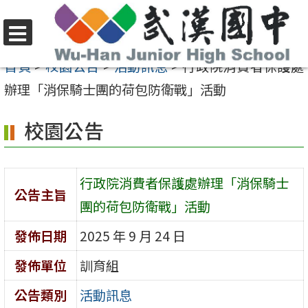
跳
至
選
主
首頁
>
校園公告
>
活動訊息
>
行政院消費者保護處
單
要
辦理「消保騎士團的荷包防衛戰」活動
內
校園公告
容
區
行政院消費者保護處辦理「消保騎士
公告主旨
團的荷包防衛戰」活動
發佈日期
2025 年 9 月 24 日
發佈單位
訓育組
公告類別
活動訊息