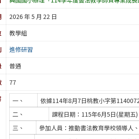
期
2026 年 5 月 22 日
位
教學組
別
進修研習
級
普通
數
77
容
一、
依據114年8月7日桃教小字第114007
二、
課程日期：115年6月5日(星期五
三、
參加人員：推動書法教育學校領導人、