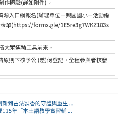
作體驗(詳如附件)。
資源入口網報名(辦理單位－興國國小－活動編
https://forms.gle/1E5re3g7WKZ183s
搭大眾運輸工具前來。
原則下核予公 (差)假登記，全程參與者核發
到古法製香的守護與重生 ...
15年「本土語教學實習輔 ...