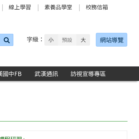
線上學習
素養品學堂
校務信箱
字級：
送出
網站導覽
小
預設
大
搜
尋：
漢國中FB
武漢通訊
訪視宣導專區
課程研習」