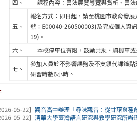
四、
課程內容：書法展覽導覽與賞析、書法創
報名方式：即日起，請至桃園市教育發展
五、
號：E00040-260500003)及完成個人資訊表單(
19)。
六、
本校停車位有限，鼓勵共乘、騎機車或
參加人員於不影響課務及不支領代課鐘點費
七、
研習時數6小時。
件
026-05-22】
觀音高中辦理「尋味觀音：從甘藷育種創新
026-05-22】
清華大學臺灣語言研究與教學研究所辦理1