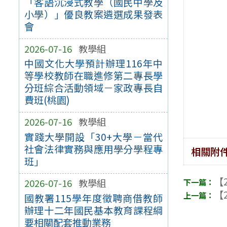
「客語沉浸式教學（國民中學及
小學）」優良教案遴選成果發表
會
2026-07-16
教學組
中國文化大學預計辦理116年中
等學校教師在職進修第二專長學
分班綜合活動領域－家政專長自
費班(桃園)
2026-07-16
教學組
實踐大學開設「30+大學－當代
社會法律實務與應用學分學程專
相關附
班」
【2
2026-07-16
教學組
【2
國教署115學年度徵聘商借教師
辦理十二年國民基本教育課程綱
要相關配套推動業務