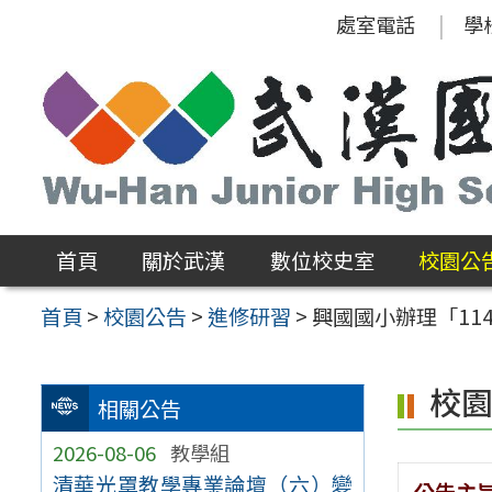
跳
處室電話
學
至
主
要
內
容
區
首頁
關於武漢
數位校史室
校園公
首頁
>
校園公告
>
進修研習
>
興國國小辦理「11
校
相關公告
2026-08-06
教學組
清華光罩教學專業論壇（六）變
公告主