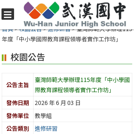
跳
至
選
主
首頁
>
校園公告
>
進修研習
>
臺灣師範大學辦理115
單
要
年度「中小學國際教育課程領導者實作工作坊」
內
校園公告
容
區
臺灣師範大學辦理115年度「中小學國
公告主旨
際教育課程領導者實作工作坊」
發佈日期
2026 年 6 月 03 日
發佈單位
教學組
公告類別
進修研習