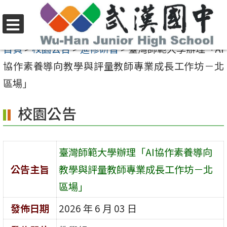
跳
至
選
主
首頁
>
校園公告
>
進修研習
>
臺灣師範大學辦理「AI
單
要
協作素養導向教學與評量教師專業成長工作坊－北
內
區場」
容
校園公告
區
臺灣師範大學辦理「AI協作素養導向
公告主旨
教學與評量教師專業成長工作坊－北
區場」
發佈日期
2026 年 6 月 03 日