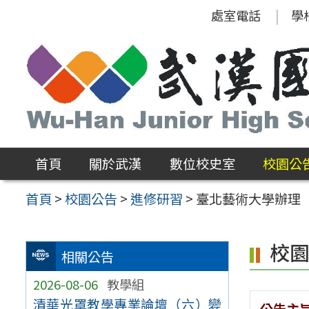
跳
處室電話
學
至
主
要
內
容
區
首頁
關於武漢
數位校史室
校園公
首頁
>
校園公告
>
進修研習
>
臺北藝術大學辦理
校
相關公告
2026-08-06
教學組
清華光罩教學專業論壇（六）變
公告主