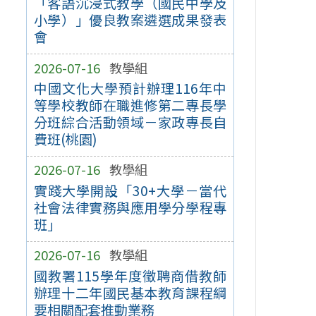
「客語沉浸式教學（國民中學及
小學）」優良教案遴選成果發表
會
2026-07-16
教學組
中國文化大學預計辦理116年中
等學校教師在職進修第二專長學
分班綜合活動領域－家政專長自
費班(桃園)
2026-07-16
教學組
實踐大學開設「30+大學－當代
社會法律實務與應用學分學程專
班」
2026-07-16
教學組
國教署115學年度徵聘商借教師
辦理十二年國民基本教育課程綱
要相關配套推動業務