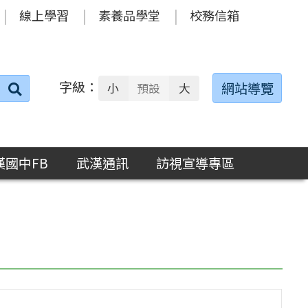
線上學習
素養品學堂
校務信箱
字級：
送出
網站導覽
小
預設
大
搜
尋：
漢國中FB
武漢通訊
訪視宣導專區
」