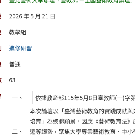
期
2026 年 5 月 21 日
位
教學組
別
進修研習
級
普通
數
63
容
一、
依據教育部115年5月8日臺教師(一)字第1
本次論壇以「臺灣藝術教育的實踐成就與
培育」為總體願景，因應《藝術教育法》
二、
遷等趨勢，聚焦大學專業藝術教育、中小