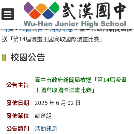
跳
至
選
主
首頁
>
校園公告
>
活動訊息
>
臺中市政府新聞局檢
單
要
送「第14屆漫畫王國鳥取國際漫畫比賽」
內
校園公告
容
區
臺中市政府新聞局檢送「第14屆漫畫
公告主旨
王國鳥取國際漫畫比賽」
發佈日期
2025 年 6 月 02 日
發佈單位
訓育組
公告類別
活動訊息