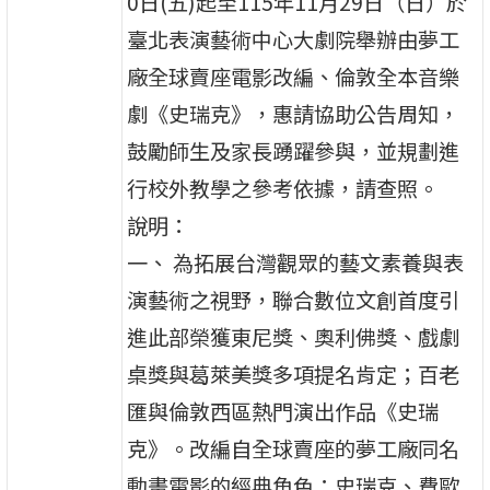
0日(五)起至115年11月29日（日）於
臺北表演藝術中心大劇院舉辦由夢工
廠全球賣座電影改編、倫敦全本音樂
劇《史瑞克》，惠請協助公告周知，
鼓勵師生及家長踴躍參與，並規劃進
行校外教學之參考依據，請查照。
說明：
一、 為拓展台灣觀眾的藝文素養與表
演藝術之視野，聯合數位文創首度引
進此部榮獲東尼獎、奧利佛獎、戲劇
桌獎與葛萊美獎多項提名肯定；百老
匯與倫敦西區熱門演出作品《史瑞
克》。改編自全球賣座的夢工廠同名
動畫電影的經典角色：史瑞克、費歐