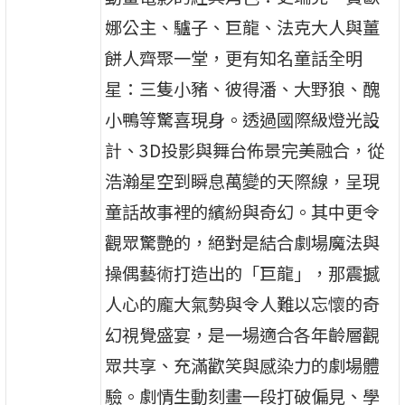
娜公主、驢子、巨龍、法克大人與薑
餅人齊聚一堂，更有知名童話全明
星：三隻小豬、彼得潘、大野狼、醜
小鴨等驚喜現身。透過國際級燈光設
計、3D投影與舞台佈景完美融合，從
浩瀚星空到瞬息萬變的天際線，呈現
童話故事裡的繽紛與奇幻。其中更令
觀眾驚艷的，絕對是結合劇場魔法與
操偶藝術打造出的「巨龍」，那震撼
人心的龐大氣勢與令人難以忘懷的奇
幻視覺盛宴，是一場適合各年齡層觀
眾共享、充滿歡笑與感染力的劇場體
驗。劇情生動刻畫一段打破偏見、學