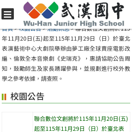
跳
至
選
主
首頁
>
校園公告
>
活動訊息
>
聯合數位文創將於115
單
要
年11月20日(五)起至115年11月29日（日）於臺北
內
表演藝術中心大劇院舉辦由夢工廠全球賣座電影改
容
編、倫敦全本音樂劇《史瑞克》，惠請協助公告周
區
知，鼓勵師生及家長踴躍參與，並規劃進行校外教
學之參考依據，請查照。
校園公告
聯合數位文創將於115年11月20日(五)
起至115年11月29日（日）於臺北表