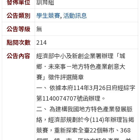
發佈單位
訓育組
公告類別
學生競賽
,
活動訊息
公告等級
無
點閱次數
214
公告內容
經濟部中小及新創企業署辦理「城
鄉．未來事－地方特色產業創意大
賽」徵件評選簡章
一、 依據本府114年3月26日府經綜字
第1140074707號函辦理。
二、 為建構我國地方特色產業發展脈
絡，經濟部規劃於今(114)年辦理旨揭
競賽，重新探索全臺22個縣市、368