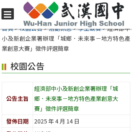
跳
至
選
主
首頁
>
校園公告
>
活動訊息
>
學生競賽
>
經濟部中
單
要
小及新創企業署辦理「城鄉．未來事－地方特色產
內
業創意大賽」徵件評選簡章
容
校園公告
區
經濟部中小及新創企業署辦理「城
公告主旨
鄉．未來事－地方特色產業創意大
賽」徵件評選簡章
發佈日期
2025 年 4 月 14 日