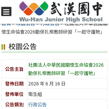
跳
至
選
主
首頁
>
校園公告
>
行政公告
>
社團法人中華民國關
單
要
懷生命協會2026動保扎根教師研習「一起守護牠」
內
校園公告
容
區
社團法人中華民國關懷生命協會2026
公告主旨
動保扎根教師研習「一起守護牠」
發佈日期
2026 年 6 月 16 日
發佈單位
衛生組
公告類別
行政公告