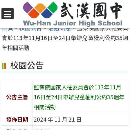
跳
至
選
主
首頁
>
校園公告
>
活動訊息
>
監察院國家人權委員
單
要
會於113年11月16日至24日舉辦兒童權利公約35週
內
年相關活動
容
校園公告
區
監察院國家人權委員會於113年11月
公告主旨
16日至24日舉辦兒童權利公約35週年
相關活動
發佈日期
2024 年 11 月 21 日