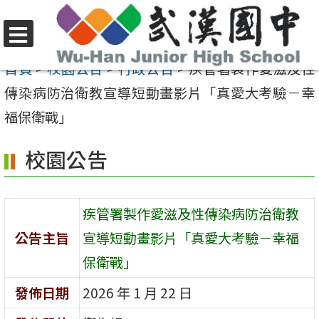
跳
至
選
主
首頁
>
校園公告
>
行政公告
>
疾管署製作愛滋及性
單
要
傳染病防治衛教宣導短動畫影片「真愛大考驗－幸
內
福保衛戰」
容
校園公告
區
疾管署製作愛滋及性傳染病防治衛教
公告主旨
宣導短動畫影片「真愛大考驗－幸福
保衛戰」
發佈日期
2026 年 1 月 22 日