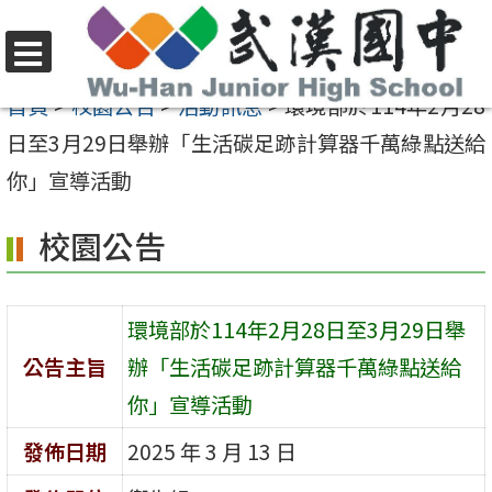
跳
至
選
主
首頁
>
校園公告
>
活動訊息
>
環境部於114年2月28
單
要
日至3月29日舉辦「生活碳足跡計算器千萬綠點送給
內
你」宣導活動
容
校園公告
區
環境部於114年2月28日至3月29日舉
公告主旨
辦「生活碳足跡計算器千萬綠點送給
你」宣導活動
發佈日期
2025 年 3 月 13 日