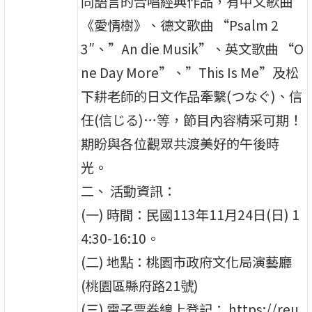
同語言的合唱經典作品，有中文歌曲
《愛情樹》、德文歌曲 “Psalm 2
3″、”An die Musik”、英文歌曲 “O
ne Day More”、”This Is Me”及松
下耕老師的日文作品牽繫(つなぐ)、信
任(信じる)…等，節目內容精采可期！
期盼與各位觀眾共渡美好的午後時
光。
二、 活動資訊：
(一) 時間：民國113年11月24日(日) 1
4:30-16:10。
(二) 地點：桃園市政府文化局演藝廳
(桃園區縣府路21號)
(三) 電子票券線上登記： https://reu