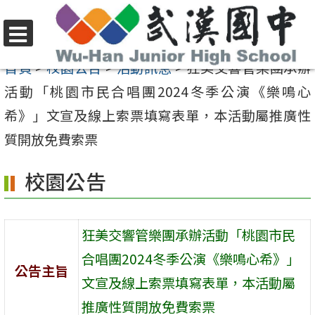
跳
至
選
主
首頁
>
校園公告
>
活動訊息
>
狂美交響管樂團承辦
單
要
活動「桃園市民合唱團2024冬季公演《樂鳴心
內
希》」文宣及線上索票填寫表單，本活動屬推廣性
容
質開放免費索票
區
校園公告
狂美交響管樂團承辦活動「桃園市民
合唱團2024冬季公演《樂鳴心希》」
公告主旨
文宣及線上索票填寫表單，本活動屬
推廣性質開放免費索票