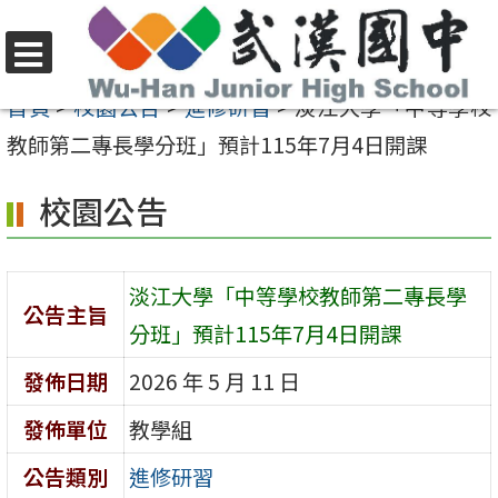
跳
至
選
主
首頁
>
校園公告
>
進修研習
>
淡江大學「中等學校
單
要
教師第二專長學分班」預計115年7月4日開課
內
校園公告
容
區
淡江大學「中等學校教師第二專長學
公告主旨
分班」預計115年7月4日開課
發佈日期
2026 年 5 月 11 日
發佈單位
教學組
公告類別
進修研習