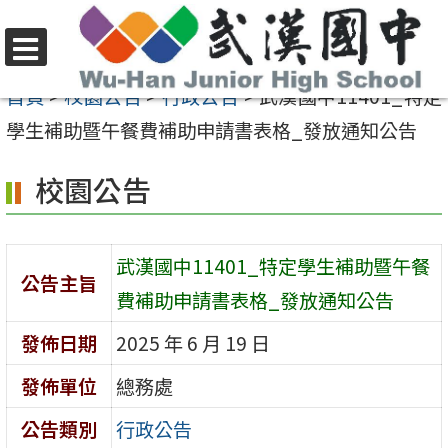
跳
至
選
主
首頁
>
校園公告
>
行政公告
>
武漢國中11401_特定
單
要
學生補助暨午餐費補助申請書表格_發放通知公告
內
校園公告
容
區
武漢國中11401_特定學生補助暨午餐
公告主旨
費補助申請書表格_發放通知公告
發佈日期
2025 年 6 月 19 日
發佈單位
總務處
公告類別
行政公告