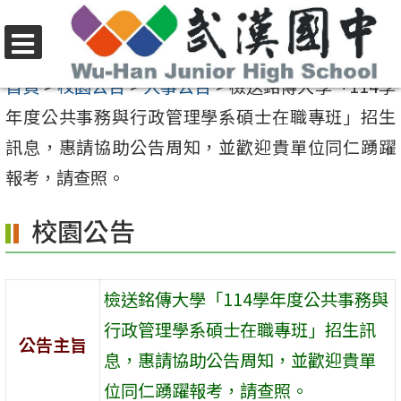
跳
至
選
主
首頁
>
校園公告
>
人事公告
>
檢送銘傳大學「114學
單
要
年度公共事務與行政管理學系碩士在職專班」招生
內
訊息，惠請協助公告周知，並歡迎貴單位同仁踴躍
容
報考，請查照。
區
校園公告
檢送銘傳大學「114學年度公共事務與
行政管理學系碩士在職專班」招生訊
公告主旨
息，惠請協助公告周知，並歡迎貴單
位同仁踴躍報考，請查照。