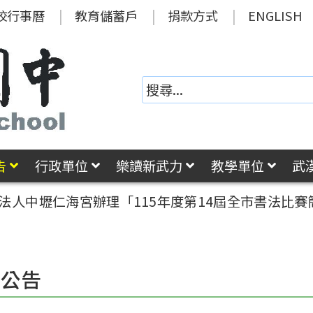
校行事曆
教育儲蓄戶
捐款方式
ENGLISH
告
行政單位
樂讀新武力
教學單位
武
法人中壢仁海宮辦理「115年度第14屆全市書法比
園公告