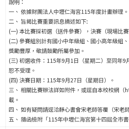
說明：
一、 依據財團法人中壢仁海宮115年度計畫辦理。
二、 旨揭比賽重要訊息摘述如下:
(一) 本比賽採初選（送件參賽），決賽（現場比
(二) 參賽組別計有國小中年級組、國小高年級組
獎勵豐厚，敬請鼓勵所屬參加。
(三) 初選收件：115年9月1日（星期二）至同
恕不受理。
(四) 決賽日期：115年9月27日（星期日）。
三、 相關比賽辦法詳如附件，或逕自本校校網（https:/
載。
四、 如有疑問請逕洽靜心書會宋老師答覆（宋老師電話
五、 隨函檢附「115年中壢仁海宮第十四屆全市