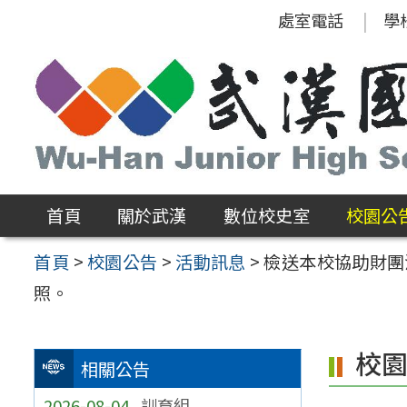
跳
處室電話
學
至
主
要
內
容
區
首頁
關於武漢
數位校史室
校園公
首頁
>
校園公告
>
活動訊息
>
檢送本校協助財團
照。
校
相關公告
2026-08-04
訓育組