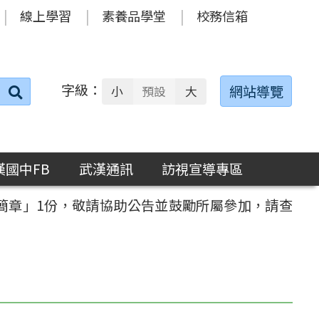
線上學習
素養品學堂
校務信箱
字級：
送出
網站導覽
小
預設
大
搜
尋：
漢國中FB
武漢通訊
訪視宣導專區
賽簡章」1份，敬請協助公告並鼓勵所屬參加，請查