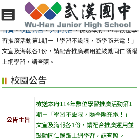
跳
至
選
主
首頁
>
校園公告
>
人事公告
>
檢送本府114年數位學
單
要
習推廣活動第1期－「學習不設限，隨學隨充電！」
內
文宣及海報各1份，請配合推廣運用並鼓勵同仁踴躍
容
上網學習，請查照。
區
校園公告
檢送本府114年數位學習推廣活動第1
期－「學習不設限，隨學隨充電！」
公告主旨
文宣及海報各1份，請配合推廣運用並
鼓勵同仁踴躍上網學習，請查照。