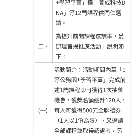
+學習平臺」擇「養成科技D
NA」等12門課程供同仁選
讀。
為提升前開課程選讀率，爰
二、
辦理旨揭推廣活動，說明如
下：
活動簡介：活動期間內至「e
等公務園+學習平臺」完成前
述1門課程即可獲得1次抽獎
機會，獲獎名額總計120人，
(一)
每人可獲得500元全聯禮券
（1人以1份為限），又選讀
全部課程並取得認證者，另