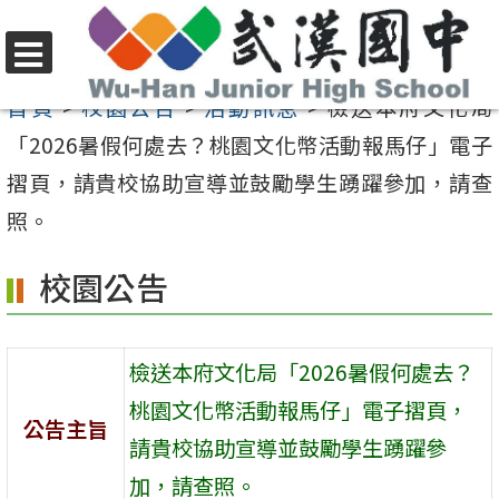
跳
至
選
主
首頁
>
校園公告
>
活動訊息
>
檢送本府文化局
單
要
「2026暑假何處去？桃園文化幣活動報馬仔」電子
內
摺頁，請貴校協助宣導並鼓勵學生踴躍參加，請查
容
照。
區
校園公告
檢送本府文化局「2026暑假何處去？
桃園文化幣活動報馬仔」電子摺頁，
公告主旨
請貴校協助宣導並鼓勵學生踴躍參
加，請查照。