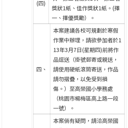
(四)
獎狀1紙、佳作獎狀1紙。(擇
一、擇優獎勵）。
本案建議各校可規劃於寒假
作業中辦理，請欲參加者於1
13年3月7日(星期四)前將作
品逕送（掛號郵寄或親送，
四、
請使用硬紙滾筒寄送，作品
請勿摺疊，以免受到損
傷。）至高榮國小學務處
（桃園市楊梅區高上路一段
一號）。
本案倘有疑問，請洽高榮國