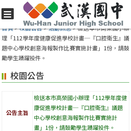
跳
至
選
主
首頁
>
校園公告
>
活動訊息
>
檢送本市高榮國小辦
單
要
理「112學年度健康促進學校計畫─『口腔衛生』議
內
題中心學校創意海報製作比賽實施計畫」1份，請鼓
容
勵學生踴躍投件。
區
校園公告
檢送本市高榮國小辦理「112學年度健
康促進學校計畫─『口腔衛生』議題
公告主旨
中心學校創意海報製作比賽實施計
畫」1份，請鼓勵學生踴躍投件。