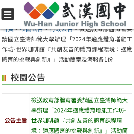
跳
至
選
主
首頁
>
校園公告
>
行政公告
>
檢送教育部體育署委
單
要
請國立臺灣師範大學辦理「2024年適應體育增能工
內
作坊-世界咖啡館『共創友善的體育課程環境：適應
容
體育的挑戰與創新』」活動簡章及海報各1份
區
校園公告
檢送教育部體育署委請國立臺灣師範大
學辦理「2024年適應體育增能工作坊-
公告主旨
世界咖啡館『共創友善的體育課程環
境：適應體育的挑戰與創新』」活動簡