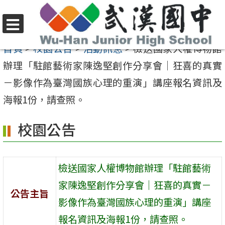
跳
至
選
主
首頁
>
校園公告
>
活動訊息
>
檢送國家人權博物館
單
要
辦理「駐館藝術家陳逸堅創作分享會｜狂喜的真實
內
－影像作為臺灣國族心理的重演」講座報名資訊及
容
海報1份，請查照。
區
校園公告
檢送國家人權博物館辦理「駐館藝術
家陳逸堅創作分享會｜狂喜的真實－
公告主旨
影像作為臺灣國族心理的重演」講座
報名資訊及海報1份，請查照。