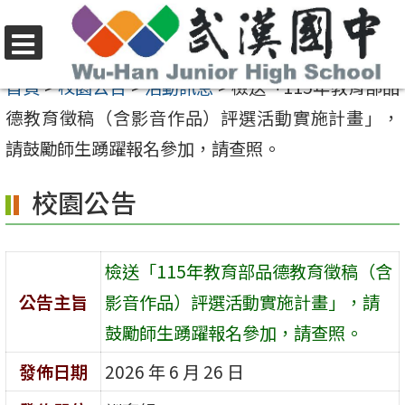
跳
至
選
主
首頁
>
校園公告
>
活動訊息
>
檢送「115年教育部品
單
要
德教育徵稿（含影音作品）評選活動實施計畫」，
內
請鼓勵師生踴躍報名參加，請查照。
容
校園公告
區
檢送「115年教育部品德教育徵稿（含
公告主旨
影音作品）評選活動實施計畫」，請
鼓勵師生踴躍報名參加，請查照。
發佈日期
2026 年 6 月 26 日