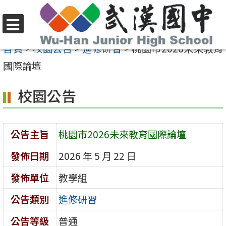
跳
至
選
主
首頁
>
校園公告
>
進修研習
>
桃園市2026未來教育
單
要
國際論壇
內
校園公告
容
區
公告主旨
桃園市2026未來教育國際論壇
發佈日期
2026 年 5 月 22 日
發佈單位
教學組
公告類別
進修研習
公告等級
普通