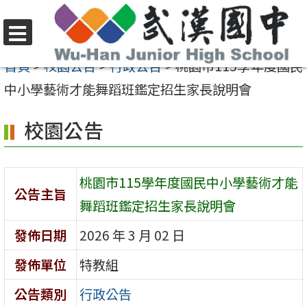
跳
至
選
主
首頁
>
校園公告
>
行政公告
>
桃園市115學年度國民
單
要
中小學藝術才能舞蹈班鑑定招生家長說明會
內
校園公告
容
區
桃園市115學年度國民中小學藝術才能
公告主旨
舞蹈班鑑定招生家長說明會
發佈日期
2026 年 3 月 02 日
發佈單位
特教組
公告類別
行政公告