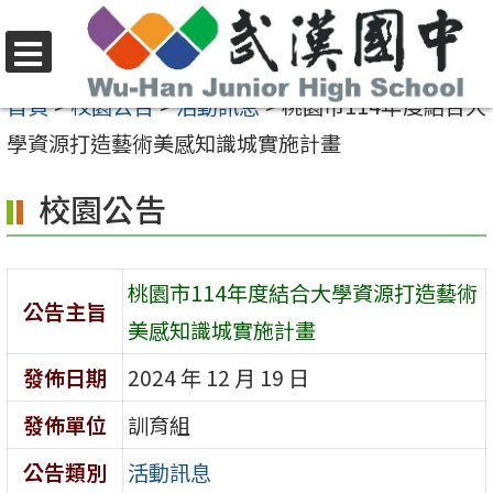
跳
至
選
主
首頁
>
校園公告
>
活動訊息
>
桃園市114年度結合大
單
要
學資源打造藝術美感知識城實施計畫
內
校園公告
容
區
桃園市114年度結合大學資源打造藝術
公告主旨
美感知識城實施計畫
發佈日期
2024 年 12 月 19 日
發佈單位
訓育組
公告類別
活動訊息