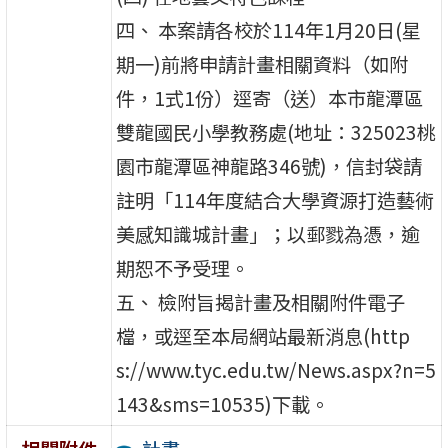
四、 本案請各校於114年1月20日(星
期一)前將申請計畫相關資料（如附
件，1式1份）逕寄（送）本市龍潭區
雙龍國民小學教務處(地址：325023桃
園市龍潭區神龍路346號)，信封袋請
註明「114年度結合大學資源打造藝術
美感知識城計畫」；以郵戮為憑，逾
期恕不予受理。
五、 檢附旨揭計畫及相關附件電子
檔，或逕至本局網站最新消息(http
s://www.tyc.edu.tw/News.aspx?n=5
143&sms=10535)下載。