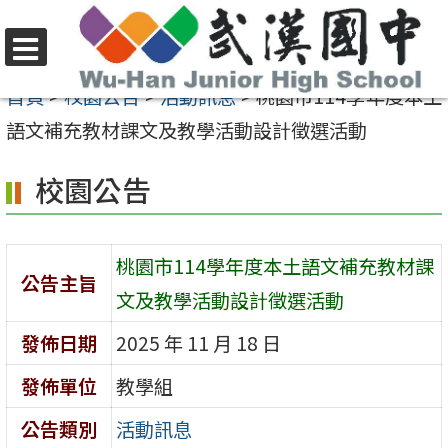
跳
至
選
主
首頁
>
校園公告
>
活動訊息
>
桃園市114學年度本土
單
要
語文補充教材課文及教學活動設計徵選活動
內
校園公告
容
區
桃園市114學年度本土語文補充教材課
公告主旨
文及教學活動設計徵選活動
發佈日期
2025 年 11 月 18 日
發佈單位
教學組
公告類別
活動訊息