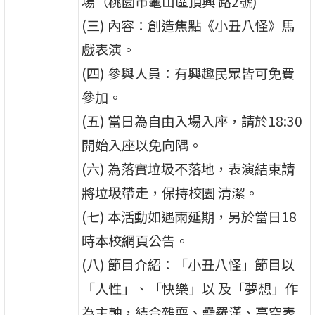
場（桃園市龜山區頂興 路2號)
(三) 內容：創造焦點《小丑八怪》馬
戲表演。
(四) 參與人員：有興趣民眾皆可免費
參加。
(五) 當日為自由入場入座，請於18:30
開始入座以免向隅。
(六) 為落實垃圾不落地，表演結束請
將垃圾帶走，保持校園 清潔。
(七) 本活動如遇雨延期，另於當日18
時本校網頁公告。
(八) 節目介紹：「小丑八怪」節目以
「人性」、「快樂」以 及「夢想」作
為主軸，結合雜耍、疊羅漢、高空表