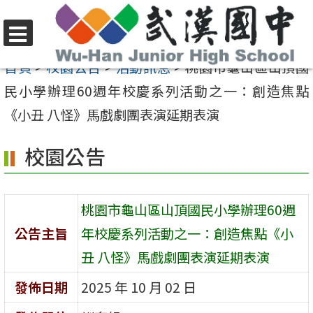
跳
至
選
主
首頁
>
校園公告
>
活動訊息
>
桃園市龜山區山頂國
單
要
民小學辦理60週年校慶系列活動之一：創造焦點
內
《小丑 八怪》馬戲劇團表演延期表演
容
校園公告
區
桃園市龜山區山頂國民小學辦理60週
公告主旨
年校慶系列活動之一：創造焦點《小
丑 八怪》馬戲劇團表演延期表演
發佈日期
2025 年 10 月 02 日