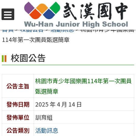
跳
至
選
主
首頁
>
校園公告
>
活動訊息
>
桃園市青少年國樂團
單
要
114年第一次團員甄選簡章
內
校園公告
容
區
桃園市青少年國樂團114年第一次團員
公告主旨
甄選簡章
發佈日期
2025 年 4 月 14 日
發佈單位
訓育組
公告類別
活動訊息