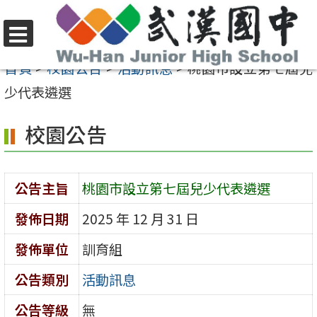
跳
至
選
主
首頁
>
校園公告
>
活動訊息
>
桃園市設立第七屆兒
單
要
少代表遴選
內
校園公告
容
區
公告主旨
桃園市設立第七屆兒少代表遴選
發佈日期
2025 年 12 月 31 日
發佈單位
訓育組
公告類別
活動訊息
公告等級
無