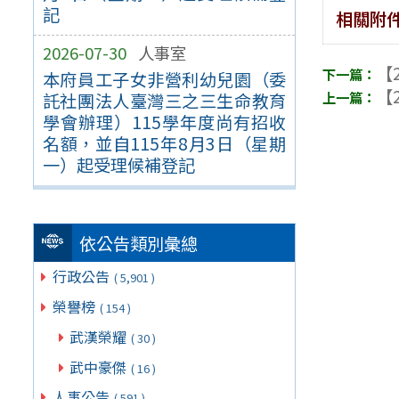
記
相關附
2026-07-30
人事室
【2
本府員工子女非營利幼兒園（委
【2
託社團法人臺灣三之三生命教育
學會辦理）115學年度尚有招收
名額，並自115年8月3日（星期
一）起受理候補登記
依公告類別彙總
行政公告
( 5,901 )
榮譽榜
( 154 )
武漢榮耀
( 30 )
武中豪傑
( 16 )
人事公告
( 591 )