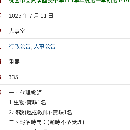
期
2025 年 7 月 11 日
位
人事室
別
行政公告
,
人事公告
級
重要
數
335
容
一、代理教師
1.生物-實缺1名
2.特教(巡迴教師)-實缺1名
二、報名時間：(逾時不予受理)