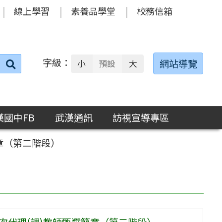
線上學習
素養品學堂
校務信箱
字級：
送出
網站導覽
小
預設
大
搜
尋：
漢國中FB
武漢通訊
訪視宣導專區
簡章（第二階段）
0次代理(課)教師甄選簡章（第二階段）