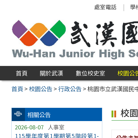
跳
處室電話
學
至
主
要
內
容
區
首頁
關於武漢
數位校史室
校園公
首頁
>
校園公告
>
行政公告
>
桃園市立武漢國民中
校
相關公告
2026-08-07
人事室
115學年度第1學期第5階段第1-
公告主