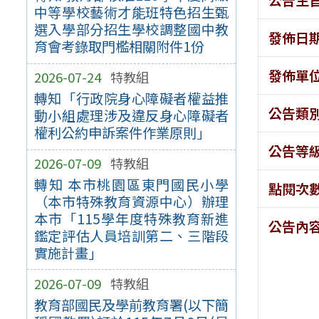
中等學校藝術才能班特色招生甄
選入學部分招生學校調整國中教
發佈日
育會考錄取門檻相關附件1份
發佈單
2026-07-24
特教組
轉知「行政院身心障礙者權益推
公告類
動小組處理涉及違反身心障礙者
權利公約申訴案件作業原則」
公告等
2026-07-09
特教組
轉知 本市桃園區東門國民小學
點閱次
（本市特殊教育資源中心）辦理
本市「115學年度特殊教育新進
公告內
鑑定評估人員培訓第二、三階段
實施計畫」
2026-07-09
特教組
教育部國民及學前教育署(以下簡