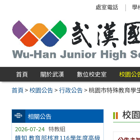
跳
處室電話
學
至
主
要
內
容
區
首頁
關於武漢
數位校史室
校園公
首頁
>
校園公告
>
行政公告
>
桃園市特殊教育學生
校
相關公告
2026-07-24
特教組
轉知 教育部核准116學年度高級
公告主