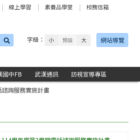
線上學習
素養品學堂
校務信箱
字級：
送出
網站導覽
小
預設
大
搜
尋：
漢國中FB
武漢通訊
訪視宣導專區
話諮詢服務實施計畫
114學年度第2學期電話諮詢服務實施計畫