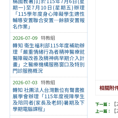
稱國教署)訂於115年7月6日(星
期一)至7月10日(星期五)辦理
「115學年度身心障礙學生適性
輔導安置聯合安置─餘額安置報
名作業」
2026-07-09
特教組
轉知 衛生福利部115年度補助辦
理「嚴重情緒行為者精神醫療就
醫障礙改善及精神病早期介入計
畫」之醫療機構服務窗口及特別
門診服務概況
2026-07-03
特教組
相關附
轉知 社團法人台灣數位有聲書推
展學會辦理「115年度視障學生
及陪同者(家長及老師)暑期及下
【2
學期電腦課程」
【2