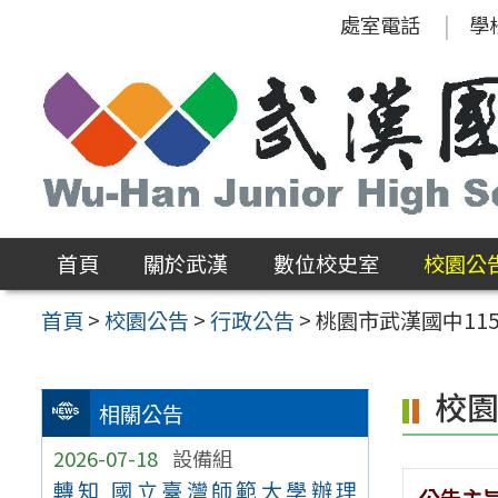
跳
處室電話
學
至
主
要
內
容
區
首頁
關於武漢
數位校史室
校園公
首頁
>
校園公告
>
行政公告
>
桃園市武漢國中11
校
相關公告
2026-07-18
設備組
轉知 國立臺灣師範大學辦理
公告主