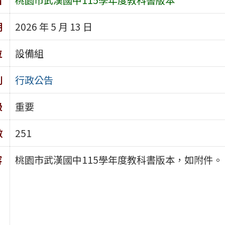
期
2026 年 5 月 13 日
位
設備組
別
行政公告
級
重要
數
251
容
桃園市武漢國中115學年度教科書版本，如附件。