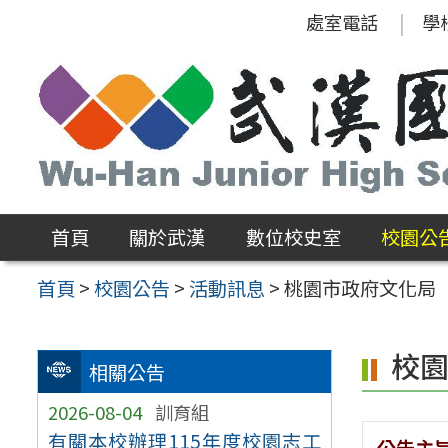
跳
處室電話
學
至
主
要
內
容
區
首頁
關於武漢
數位校史室
校園公
首頁
>
校園公告
>
活動訊息
>
桃園市政府文化局
校
相關公告
2026-08-04
訓育組
有關本校辦理115年度校園志工
公告主