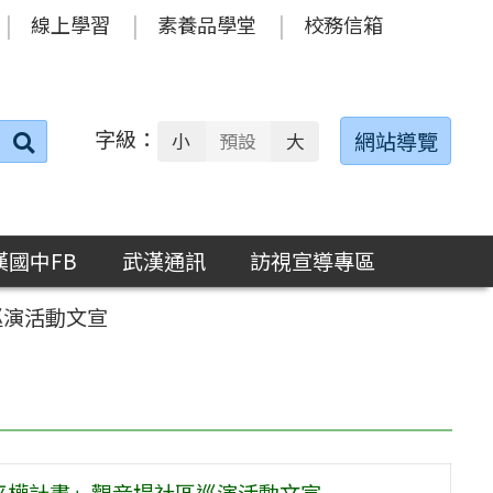
線上學習
素養品學堂
校務信箱
字級：
送出
網站導覽
小
預設
大
搜
尋：
漢國中FB
武漢通訊
訪視宣導專區
巡演活動文宣
平權計畫」觀音場社區巡演活動文宣