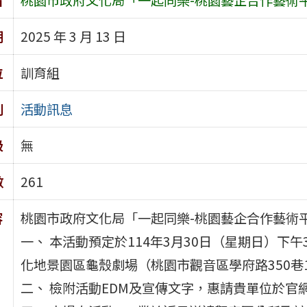
期
2025 年 3 月 13 日
位
訓育組
別
活動訊息
級
無
數
261
容
桃園市政府文化局「一起同樂-桃園藝企合作藝術
一、 本活動預定於114年3月30日（星期日）
化地景園區龜殼劇場（桃園市觀音區學府路350巷
二、 檢附活動EDM及宣傳文字，惠請貴單位於官