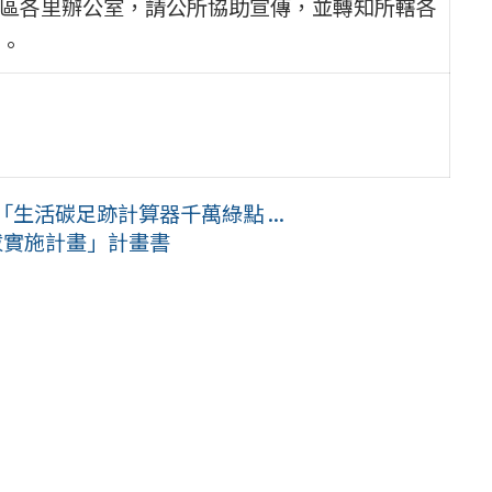
該區各里辦公室，請公所協助宣傳，並轉知所轄各
。
「生活碳足跡計算器千萬綠點 ...
拔實施計畫」計畫書